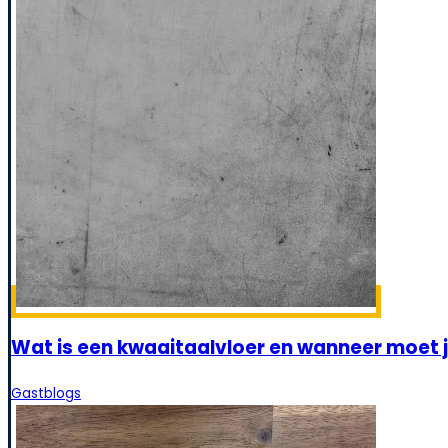
Wat is een kwaaitaalvloer en wanneer moet j
Gastblogs