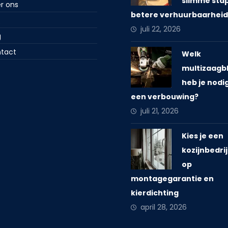
slimme sta
r ons
betere verhuurbaarhei
Q
juli 22, 2026
g
tact
Welk
multizaagb
heb je nodi
een verbouwing?
juli 21, 2026
Kies je een
kozijnbedrijf
op
montagegarantie en
kierdichting
april 28, 2026