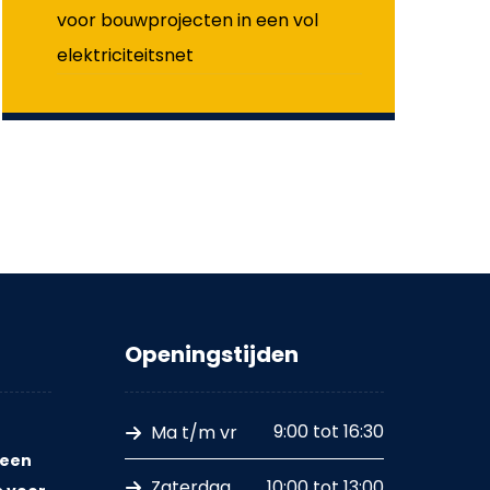
voor bouwprojecten in een vol
elektriciteitsnet
Openingstijden
9:00 tot 16:30
Ma t/m vr
 een
10:00 tot 13:00
Zaterdag