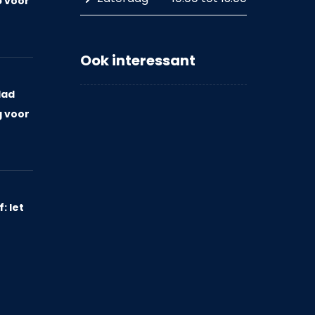
p voor
d
Ook interessant
lad
g voor
: let