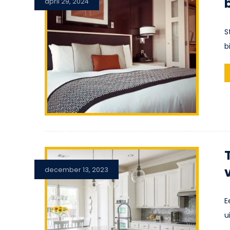
april 29, 2024
S
b
december 13, 2023
E
u