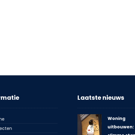
rmatie
Laatste nieuws
Woning
me
uitbouwen:
jecten