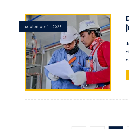
september 14, 2023
J
n
g